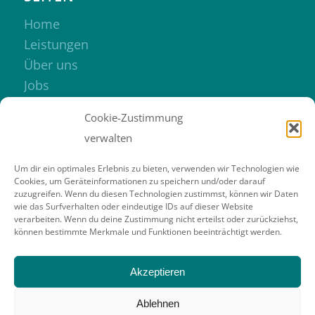
Home
Leistungen
Über uns
Jobs
Kontakt
Cookie-Zustimmung
verwalten
Um dir ein optimales Erlebnis zu bieten, verwenden wir Technologien wie
Cookies, um Geräteinformationen zu speichern und/oder darauf
zuzugreifen. Wenn du diesen Technologien zustimmst, können wir Daten
RECHTLICHES
wie das Surfverhalten oder eindeutige IDs auf dieser Website
verarbeiten. Wenn du deine Zustimmung nicht erteilst oder zurückziehst,
Impressum
können bestimmte Merkmale und Funktionen beeinträchtigt werden.
Datenschutzerkärung
Cookie-Richtlinie
Akzeptieren
Ablehnen