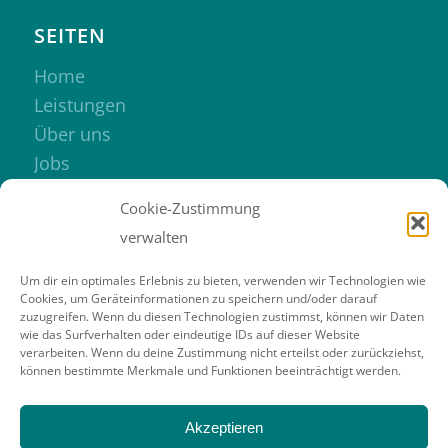
SEITEN
Home
Leistungen
Über uns
Jobs
Kontakt
Cookie-Zustimmung
verwalten
Um dir ein optimales Erlebnis zu bieten, verwenden wir Technologien wie
Cookies, um Geräteinformationen zu speichern und/oder darauf
zuzugreifen. Wenn du diesen Technologien zustimmst, können wir Daten
RECHTLICHES
wie das Surfverhalten oder eindeutige IDs auf dieser Website
verarbeiten. Wenn du deine Zustimmung nicht erteilst oder zurückziehst,
Impressum
können bestimmte Merkmale und Funktionen beeinträchtigt werden.
Datenschutzerkärung
Cookie-Richtlinie
Akzeptieren