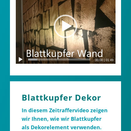
00:00
|
01:49
Blattkupfer Dekor
In diesem Zeitraffervideo zeigen
wir Ihnen, wie wir Blattkupfer
als Dekorelement verwenden
.